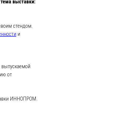
тема выставки:
своим стендом.
енности
и
о выпускаемой
цию от
тавки ИННОПРОМ.