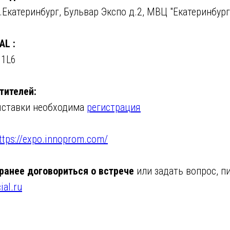
 г.Екатеринбург, Бульвар Экспо д.2, МВЦ "Екатеринбур
AL :
 1L6
тителей:
ыставки необходима
регистрация
ttps://expo.innoprom.com/
аранее договориться о встрече
или задать вопрос, п
ial.ru