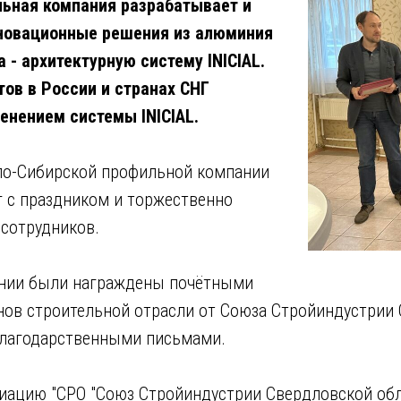
ьная компания разрабатывает и
нновационные решения из алюминия
 - архитектурную систему INICIAL.
тов в России и странах СНГ
енением системы INICIAL.
ло-Сибирской профильной компании
г с праздником и торжественно
 сотрудников.
ании были награждены почётными
нов строительной отрасли от Союза Стройиндустрии
 благодарственными письмами.
иацию "СРО "Союз Стройиндустрии Свердловской обл